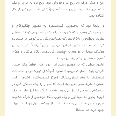
رنج و مرکز درک آن رنج در وجودش بود. رنج پروانه برای او یک
داده بی‌معنا بود، چون دستگاه رمزگشای احساسی‌اش از کار
افتاده بود.
و اینجا بود که به‌صورتی غیرمنتظره به تصویر
چنگیزخان
و
سپاهیانش رسیدم که شهرها را با خاک یکسان می‌کردند. سوالی
تقریبا دیوانه‌وار: «
آیا فاتحی که امپراتوری‌اش را بر کوهی از جسد بنا
کرد، در لحظه صدور فرمان نابودی، نوعی ‘یونجه’ در مقیاسی
هولناک نبود؟ آیا او هم به چشمان قربانیانش نگاه می‌کرد و همان
‘هیچ احساسی’ را تجربه می‌نمود؟
»
اولین جوابی که به ذهنم رسید این بود:
بله
، قطعاً مغز چنین
افرادی باید متفاوت می‌بوده. شاید آمیگدال کوچک‌تر، یا اتصالات
ضعیف‌تر با قشر پیش‌پیشانی (مرکز تصمیم‌گیری اخلاقی). این
همان «نظریه مغز معیوب» است که شر را به یک مشکل فنی در
سیم‌کشی عصبی تقلیل می‌دهد. شاید زندگی چنگیز خان در یک
قبیله بدوی نه تنها این را یک عیب بلکه موهبتی از طرف خداوند
برای رئیس قبیله می‌دیده که او را از هرکسی برای ریاست بهتر
جلوه می‌داده است!!