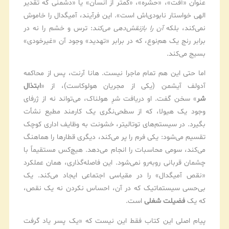
عنوان «آفت»، «حشره»، «کمتر از انسان» یا «دشمنی که تقدیر
الهی خواستار نابودی‌اش است». این فرآیند، آمیگدال را خاموش
نمی‌کند، بلکه
آن را بازنقش‌دهی می‌کند
: ترس و خشم را نه در
برابر رنج یک هم‌نوع، که در برابر «تهدید» وجود آن «غیرخودی»
بسیج می‌کند.
اما حتی این هم تمام ماجرا نیست. هانا آرنت، پس از محاکمه
آدولف آیشمن (یکی از مجریان هولوکاست)، از «
ابتذال
شر
» سخن گفت. او دریافت شرِ هولناک، می‌تواند نه از ژرفای
وجود یک هیولا، که از سطحی‌نگری یک کارمند مطیع نشأت
بگیرد. در سیستم‌های توتالیتر، خشونت به وظایف اداری کوچک
تقسیم می‌شود: یکی فرم را پر می‌کند، دیگری قطارها را هماهنگ
می‌کند، سومی محاسبات را انجام می‌دهد. هیچ‌کس مستقیماً با
چشمان قربانی روبه‌رو نمی‌شود. این فاصله‌گذاری، همان عملکرد
«نقص آمیگدال» را در مقیاسی اجتماعی ایجاد می‌کند. یک
بی‌حسی سیستماتیک که در آن، احساس نکردن نه یک نقص،
که یک
فضیلت شغلی
است.
پیام اصلی این کتاب فقط این نیست که «یک پسر یاد گرفت