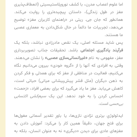
اما علوم اعصاب مدرن، با کشف نوروپلاستیسیتی (انعطاف‌پذیری
مغز در طول زندگی)، داستان پیچیده‌تری را روایت می‌کند.
همانطور که جان جی. ریتی در «راهنمای کاربران مغز» توضیح
می‌دهد، تجربیات ما دائماً در حال شکل‌دادن به معماری عصبی
ما هستند.
پس شاید مسئله اصلی، یک نقص مادرزادی نباشد، بلکه یک
فرآیند یادگیری اجتماعی
باشد. تحقیقات جذاب تصویربرداری
مغز، مفهومی به نام
«غیرانسانی‌سازی عصبی»
را نشان می‌دهند.
وقتی به افرادی که آنها را از «گروه خودی» بیرون می‌دانیم نگاه
می‌کنیم، فعالیت در مناطقی از مغز که برای همدلی و فکر کردن
به ذهن دیگران (مثل قشر پیش‌پیشانی میانی) حیاتی است،
کاهش می‌یابد. مغز ما یاد می‌گیرد که برای بعضی افراد، «زحمت»
احساس کردن را به خود ندهد. این یک
سیم‌کشی اکتسابی
بی‌حسی
است.
ایدئولوژیِ برتری نژادی نازی‌ها، یا باورِ تقدیر آسمانی مغول‌ها
برای فتح جهان، دقیقاً همین کار را می‌کرد: آموزش دادن به
مغزهای عادی برای دیدن «دیگری» نه به عنوان انسان، بلکه به