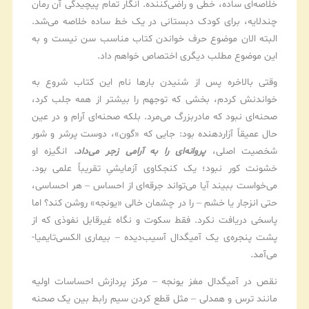
خلاصه‌ای ساده، خطی و راضی‌کننده. انگار تمام پیچیدگی آن رمان
چندلایه، برای کودک دبستانی در یک خط ساده خلاصه می‌شد.
البته الان موضوع حرف خواندن کتاب مناسب سن نیست و به
این موضوع مطلب دیگری اختصاص خواهم داد.
وقتی بالاخره پس از شنیدن بارها نام این کتاب شروع به
خواندنش کردم، بخشی که توجهم را بیشتر از همه جلب کرد،
صحنه‌ای نبود که مادربزرگ می‌مرد. بلکه صحنه‌ای آرام و در عین
حال عمیقاً آزاردهنده بود: جایی که «گون»، دوست پرشر و شور
شخصیت اصلی،
پروانه‌ای را به آرامی زجر می‌داد.
انگیزه او
خشونت کور نبود؛ یک کنجکاوی آزمایشیِ تقریباً علمی بود.
می‌خواست ببیند آیا می‌تواند جرقه‌ای از احساس – هر احساسی،
حتی انزجار یا خشم – را در چشمان خالی «یونجه» روشن کند؟ اما
پاسخی دریافت نکرد. فقط سکوت و نگاه غیرقابل نفوذی که از
پشت پنجره‌ی یک آمیگدال آسیب‌دیده – بیماری الکسی‌تایمیا-
می‌آمد.
نقص در آمیگدال مغز یونجه – مرکز پردازش احساسات اولیه
مانند ترس و همدلی – مثل قطع کردن سیم رابط بین یک صحنه