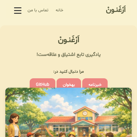
اَرْغَنـونْ
خانه
تماس با من
اَرْغَنـونْ
یادگیری تابع اشتیاق و علاقه‌ست!
مرا دنبال کنید در:
خبرنامه
بهخوان
GitHub