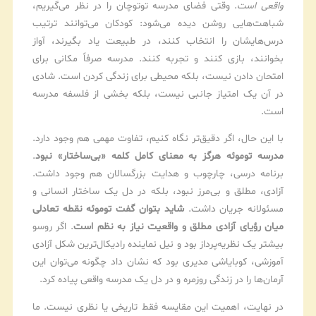
واقعی است
. وقتی فضای مدرسه توتوچان را در نظر می‌گیریم،
شباهت‌هایی روشن دیده می‌شود: کودکان می‌توانند ترتیب
درس‌هایشان را انتخاب کنند، در طبیعت یاد بگیرند، آواز
بخوانند، بازی کنند و تجربه کنند. مدرسه صرفاً مکانی برای
امتحان دادن نیست، بلکه محیطی برای زندگی کردن است. شادی
در آن یک امتیاز جانبی نیست، بلکه بخشی از فلسفه مدرسه
است.
با این حال، اگر دقیق‌تر نگاه کنیم، تفاوت مهمی هم وجود دارد.
مدرسه توموئه هرگز به معنای کامل کلمه «بی‌ساختار» نبود
.
برنامه درسی، چارچوب و هدایت بزرگسالان هم وجود داشت.
آزادی، مطلق و بی‌مرز نبود، بلکه در دل یک ساختار انسانی و
مسئولانه جریان داشت.
شاید بتوان گفت توموئه نقطه تعادلی
میان رؤیای آزادی مطلق و واقعیت نیاز به نظم است
. اگر روسو
بیشتر یک نظریه‌پرداز بود و نیل نماینده رادیکال‌ترین شکل آزادی
آموزشی، کوبایاشی مدیری بود که نشان داد چگونه می‌توان این
آرمان‌ها را در زندگی روزمره و در دل یک مدرسه واقعی پیاده کرد.
در نهایت، اهمیت این مقایسه فقط تاریخی یا نظری نیست. ما