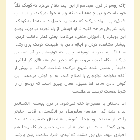
ژاک روسو در قرن هجدهم از این ایده دفاع می‌کرد که
کودک ذاتاً
خوب است و این جامعه است که او را منحرف می‌کند.
او در کتاب
«
امیل»
پیشنهاد می‌کند که به جای تحمیل دانسته‌ها به کودک،
باید شرایطی فراهم کنیم تا او خودش از راه تجربه بیاموزد. روسو
این رویکرد را «آموزش منفی» می‌نامد؛ یعنی کمتر دخالت کردن،
بیشتر مشاهده کردن و اجازه دادن به طبیعت کودک برای رشد.
حالا اگر به مدرسه توموئه، جایی که توتوچان در آن تحصیل
می‌کرد، نگاه کنیم، می‌بینیم که مدیر مدرسه، آقای کوبایاشی،
دقیقاً از همین نقطه شروع می‌کند: شناخت کودک. او پیش از
آنکه بخواهد توتوچان را اصلاح کند، به او گوش می‌دهد. این
گوش دادن ساده اما عمیق، همان چیزی است که روسو آن را
شرط نخست تربیت می‌دانست.
اما داستان به همین‌جا ختم نمی‌شود. در قرن بیستم، الکساندر
نیل، بنیان‌گذار
مدرسه سامرهیل
در انگلستان، قدمی جلوتر
رفت. او معتقد بود هدف آموزش نه انتقال دانش، بلکه شاد
بودن کودک است. در مدرسه او، حتی حضور در کلاس‌ها هم
اجباری نبود.
نیل باور داشت که آزادی، شرط سلامت روان و رشد