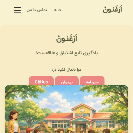
اَرْغَنـونْ
خانه
تماس با من
اَرْغَنـونْ
یادگیری تابع اشتیاق و علاقه‌ست!
مرا دنبال کنید در:
خبرنامه
بهخوان
GitHub