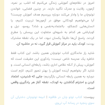
امروز در نظام‌های آموزشی زندگی می‌کنیم که اغلب بر نمره،
آزمون، رقابت و مدرک تأکید دارند. در چنین فضایی، خواندن
توتوچان
ما را وادار می‌کند دوباره بپرسیم هدف آموزش چیست؟
آیا می‌خواهیم کودکانی موفق در آزمون‌ها تربیت کنیم، یا
انسان‌هایی کنجکاو، بااعتمادبه‌نفس و شاد؟ روسو، نیل و
کوبایاشی هر کدام به شیوه‌ای متفاوت این پرسش را مطرح
کردند. پاسخ آن‌ها دقیقاً یکسان نبود، اما در یک نقطه مشترک
بودند:
کودک باید در مرکز آموزش قرار گیرد، نه در حاشیه آن.
شاید راز ماندگاری کتاب
توتوچان
همین باشد. این کتاب فقط
خاطره یک مدرسه خاص نیست؛ یادآوری این حقیقت است که
آموزش، پیش از آنکه نظامی اداری باشد، رابطه‌ای انسانی است. و
شاید اگر بخواهیم آینده آموزش را بهتر تصور کنیم، لازم است
دوباره به همین رابطه انسانی بازگردیم؛
جایی که شنیدن، اعتماد
کردن و احترام گذاشتن به کودک، نقطه آغاز هر یادگیری واقعی
است.
پیوست:
کتاب توتو چان در طاقچه
|
انیمه توتوچان دخترکی آن
سوی پنجره در رسانه آپ تی‌وی