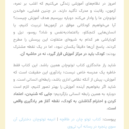
امروز در نظام‌های آموزشی زندگی می‌کنیم که اغلب بر نمره،
آزمون، رقابت و مدرک تأکید دارند. در چنین فضایی، خواندن
توتوچان
ما را وادار می‌کند دوباره بپرسیم هدف آموزش چیست؟
آیا می‌خواهیم کودکانی موفق در آزمون‌ها تربیت کنیم، یا
انسان‌هایی کنجکاو، بااعتمادبه‌نفس و شاد؟ روسو، نیل و
کوبایاشی هر کدام به شیوه‌ای متفاوت این پرسش را مطرح
کردند. پاسخ آن‌ها دقیقاً یکسان نبود، اما در یک نقطه مشترک
بودند:
کودک باید در مرکز آموزش قرار گیرد، نه در حاشیه آن.
شاید راز ماندگاری کتاب
توتوچان
همین باشد. این کتاب فقط
خاطره یک مدرسه خاص نیست؛ یادآوری این حقیقت است که
آموزش، پیش از آنکه نظامی اداری باشد، رابطه‌ای انسانی است. و
شاید اگر بخواهیم آینده آموزش را بهتر تصور کنیم، لازم است
دوباره به همین رابطه انسانی بازگردیم؛
جایی که شنیدن، اعتماد
کردن و احترام گذاشتن به کودک، نقطه آغاز هر یادگیری واقعی
است.
پیوست:
کتاب توتو چان در طاقچه
|
انیمه توتوچان دخترکی آن
سوی پنجره در رسانه آپ تی‌وی