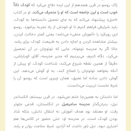
ژاک روسو در قرن هجدهم از این ایده دفاع می‌کرد که
کودک ذاتاً
خوب است و این جامعه است که او را منحرف می‌کند.
او در کتاب
«
امیل»
پیشنهاد می‌کند که به جای تحمیل دانسته‌ها به کودک،
باید شرایطی فراهم کنیم تا او خودش از راه تجربه بیاموزد. روسو
این رویکرد را «آموزش منفی» می‌نامد؛ یعنی کمتر دخالت کردن،
بیشتر مشاهده کردن و اجازه دادن به طبیعت کودک برای رشد.
حالا اگر به مدرسه توموئه، جایی که توتوچان در آن تحصیل
می‌کرد، نگاه کنیم، می‌بینیم که مدیر مدرسه، آقای کوبایاشی،
دقیقاً از همین نقطه شروع می‌کند: شناخت کودک. او پیش از
آنکه بخواهد توتوچان را اصلاح کند، به او گوش می‌دهد. این
گوش دادن ساده اما عمیق، همان چیزی است که روسو آن را
شرط نخست تربیت می‌دانست.
اما داستان به همین‌جا ختم نمی‌شود. در قرن بیستم، الکساندر
نیل، بنیان‌گذار
مدرسه سامرهیل
در انگلستان، قدمی جلوتر
رفت. او معتقد بود هدف آموزش نه انتقال دانش، بلکه شاد
بودن کودک است. در مدرسه او، حتی حضور در کلاس‌ها هم
اجباری نبود.
نیل باور داشت که آزادی، شرط سلامت روان و رشد