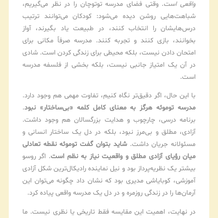
واقعی است
. وقتی فضای مدرسه توتوچان را در نظر می‌گیریم،
شباهت‌هایی روشن دیده می‌شود: کودکان می‌توانند ترتیب
درس‌هایشان را انتخاب کنند، در طبیعت یاد بگیرند، آواز
بخوانند، بازی کنند و تجربه کنند. مدرسه صرفاً مکانی برای
امتحان دادن نیست، بلکه محیطی برای زندگی کردن است. شادی
در آن یک امتیاز جانبی نیست، بلکه بخشی از فلسفه مدرسه
است.
با این حال، اگر دقیق‌تر نگاه کنیم، تفاوت مهمی هم وجود دارد.
مدرسه توموئه هرگز به معنای کامل کلمه «بی‌ساختار» نبود
.
برنامه درسی، چارچوب و هدایت بزرگسالان هم وجود داشت.
آزادی، مطلق و بی‌مرز نبود، بلکه در دل یک ساختار انسانی و
مسئولانه جریان داشت.
شاید بتوان گفت توموئه نقطه تعادلی
میان رؤیای آزادی مطلق و واقعیت نیاز به نظم است
. اگر روسو
بیشتر یک نظریه‌پرداز بود و نیل نماینده رادیکال‌ترین شکل آزادی
آموزشی، کوبایاشی مدیری بود که نشان داد چگونه می‌توان این
آرمان‌ها را در زندگی روزمره و در دل یک مدرسه واقعی پیاده کرد.
در نهایت، اهمیت این مقایسه فقط تاریخی یا نظری نیست. ما