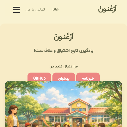
اَرْغَنـونْ
خانه
تماس با من
اَرْغَنـونْ
یادگیری تابع اشتیاق و علاقه‌ست!
مرا دنبال کنید در:
خبرنامه
بهخوان
GitHub