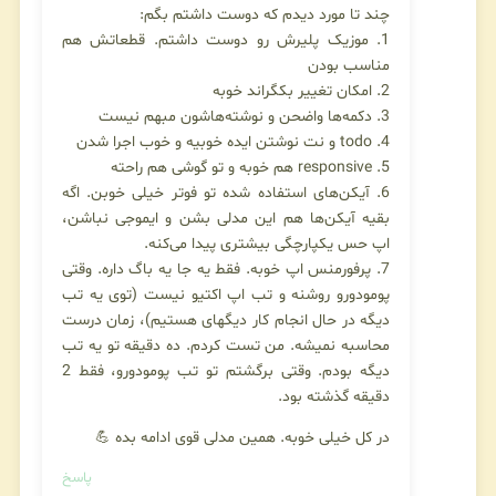
چند تا مورد دیدم که دوست داشتم بگم:
1. موزیک پلیرش رو دوست داشتم. قطعاتش هم
مناسب بودن
2. امکان تغییر بکگراند خوبه
3. دکمه‌ها واضحن و نوشته‌هاشون مبهم نیست
4. todo و نت نوشتن ایده خوبیه و خوب اجرا شدن
5. responsive هم خوبه و تو گوشی هم راحته
6. آیکن‌های استفاده شده تو فوتر خیلی خوبن. اگه
بقیه آیکن‌ها هم این مدلی بشن و ایموجی نباشن،
اپ حس یکپارچگی بیشتری پیدا می‌کنه.
7. پرفورمنس اپ خوبه. فقط یه جا یه باگ داره. وقتی
پومودورو روشنه و تب اپ اکتیو نیست (توی یه تب
دیگه در حال انجام کار دیگه‎ای هستیم)، زمان درست
محاسبه نمیشه. من تست کردم. ده دقیقه تو یه تب
دیگه بودم. وقتی برگشتم تو تب پومودورو، فقط 2
دقیقه گذشته بود.
در کل خیلی خوبه. همین مدلی قوی ادامه بده 💪
پاسخ