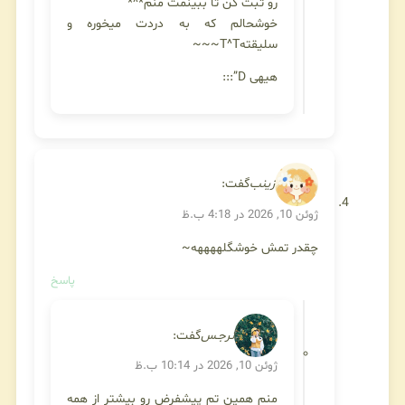
رو ثبت کن تا ببینمت منم*^*
خوشحالم که به دردت میخوره و
سلیقتهT^T~~~
هیهی D”:::
زینب
گفت:
ژوئن 10, 2026 در 4:18 ب.ظ
چقدر تمش خوشگلههههه~
پاسخ
نرجـس
گفت:
ژوئن 10, 2026 در 10:14 ب.ظ
منم همین تم پیشفرض رو بیشتر از همه