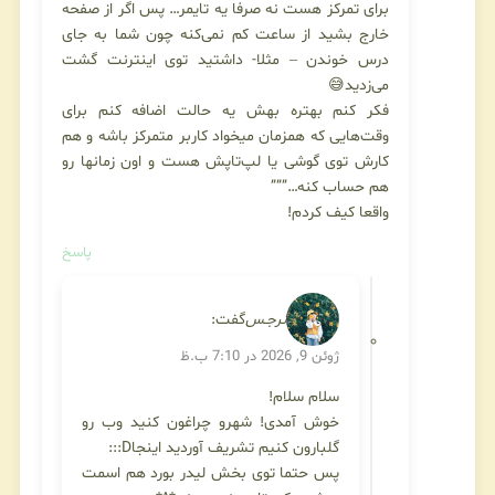
برای تمرکز هست نه صرفا یه تایمر… پس اگر از صفحه
خارج بشید از ساعت کم نمی‌کنه چون شما به جای
درس خوندن – مثلا- داشتید توی اینترنت گشت
می‌زدید😅
فکر کنم بهتره بهش یه حالت اضافه کنم برای
وقت‌هایی که همزمان میخواد کاربر متمرکز باشه و هم
کارش توی گوشی یا لپ‌تاپش هست و اون زمانها رو
هم حساب کنه…”””
واقعا کیف کردم!
پاسخ
نرجـس
گفت:
ژوئن 9, 2026 در 7:10 ب.ظ
سلام سلام!
خوش آمدی! شهرو چراغون کنید وب رو
گلبارون کنیم تشریف آوردید اینجاD:::
پس حتما توی بخش لیدر بورد هم اسمت