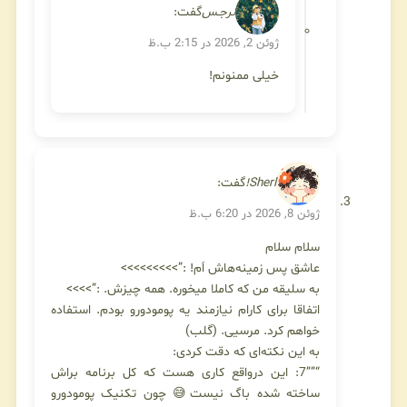
نرجـس
گفت:
ژوئن 2, 2026 در 2:15 ب.ظ
خیلی ممنونم!
Sherl!
گفت:
ژوئن 8, 2026 در 6:20 ب.ظ
سلام سلام
عاشق پس زمینه‌هاش اَم! :”>>>>>>>>>
به سلیقه من که کاملا میخوره. همه چیزش. :”>>>>
اتفاقا برای کارام نیازمند یه پومودورو بودم. استفاده
خواهم کرد. مرسیی. (گلب)
به این نکته‌ای که دقت کردی:
“””7: این درواقع کاری هست که کل برنامه براش
ساخته شده باگ نیست😅 چون تکنیک پومودورو