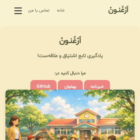
اَرْغَنـونْ
خانه
تماس با من
اَرْغَنـونْ
یادگیری تابع اشتیاق و علاقه‌ست!
مرا دنبال کنید در:
خبرنامه
بهخوان
GitHub