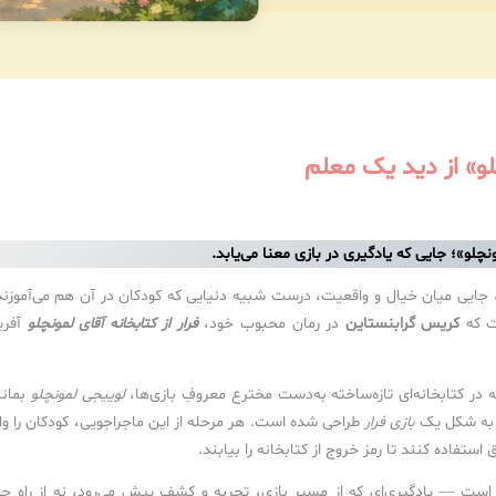
چلو» از دید یک معلم
مونچلو»؛ جایی که یادگیری در بازی معنا می‌یابد.
 جایی میان خیال و واقعیت، درست شبیه دنیایی که کودکان در آن‌ هم می‌آموزند
ت که
کریس گرابنستاین
در رمان محبوب خود،
فرار از کتابخانه آقای لمونچلو
آفری
ر کتابخانه‌ای تازه‌ساخته به‌دست مخترع معروفِ بازی‌ها،
لوییجی لمونچلو
بمانن
که به شکل یک
بازی فرار
طراحی شده است. هر مرحله از این ماجراجویی، کودکان را واد
ستفاده کنند تا رمز خروج از کتابخانه را بیابند.
ته است — یادگیری‌ای که از مسیر بازی، تجربه و کشف پیش می‌رود، نه از راه ح