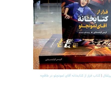
رتقال
|
کتاب فرار از کتابخانه آقای لمونچلو در طاقچه