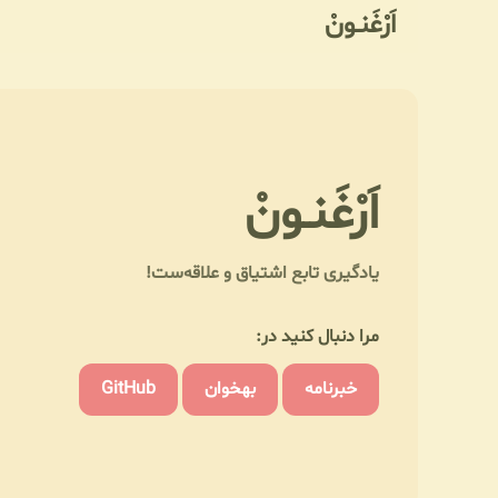
اَرْغَنـونْ
اَرْغَنـونْ
یادگیری تابع اشتیاق و علاقه‌ست!
مرا دنبال کنید در:
خبرنامه
بهخوان
GitHub