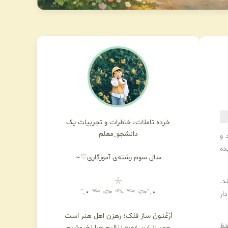
خرده تاملات، خاطرات و تجربیات یک
دانشجو_معلم
 و
ده
سال سوم رشته‌ی آموزگاری♡~
𓇼
د.
⋆.˚𓆝 𓆟 𓆞 𓆝 𓆟 ⋆.˚
ار
اَرْغَنـونْ ساز فلک؛ رهزن اهل هنر است
فظ
چون از این غصه ننالیم چرا نخروشیم