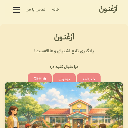
اَرْغَنـونْ
خانه
تماس با من
اَرْغَنـونْ
یادگیری تابع اشتیاق و علاقه‌ست!
مرا دنبال کنید در:
خبرنامه
بهخوان
GitHub