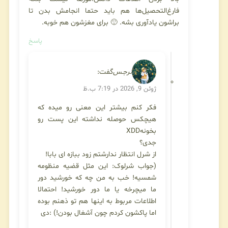
فارغ‌التحصیل‌ها هم باید حتما انجامش بدن تا
براشون یادآوری بشه. 🙂 برای مغزشون هم خوبه.
پاسخ
نرجـس
گفت:
ژوئن 9, 2026 در 7:19 ب.ظ
فکر کنم بیشتر این معنی رو میده که
هیچکس حوصله نداشته این پست رو
بخونهXDD
جدی؟
از شرل انتظار ندارشتم زود ببازه ای بابا!
(جواب شرلوک: این مثل قضیه منظومه
شمسیه! خب به من چه که خورشید دور
ما میچرخه یا ما دور خورشید! احتمالا
اطلاعات مربوط به اینها هم تو ذهنم بوده
اما پاکشون کردم چون آشغال بودن!) :دی