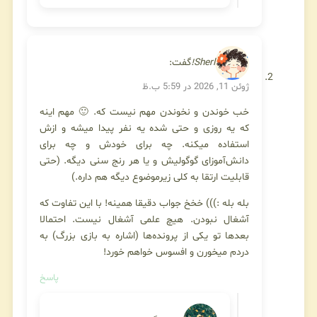
Sherl!
گفت:
ژوئن 11, 2026 در 5:59 ب.ظ
خب خوندن و نخوندن مهم نیست که. 🙂 مهم اینه
که یه روزی و حتی شده یه نفر پیدا میشه و ازش
استفاده میکنه. چه برای خودش و چه برای
دانش‌آموزای گوگولیش و یا هر رنج سنی دیگه. (حتی
قابلیت ارتقا به کلی زیرموضوع دیگه هم داره.)
بله بله :))) خخخ جواب دقیقا همینه! با این تفاوت که
آشغال نبودن. هیچ علمی آشغال نیست. احتمالا
بعدها تو یکی از پرونده‌ها (اشاره به بازی بزرگ) به
دردم میخورن و افسوس خواهم خورد!
پاسخ