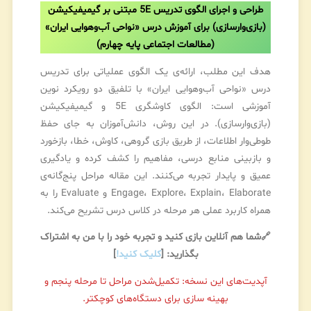
طراحی و اجرای الگوی تدریس 5E مبتنی بر گیمیفیکیشن
(بازی‌وارسازی) برای آموزش درس «نواحی آب‌وهوایی ایران»
(مطالعات اجتماعی پایه چهارم)
هدف این مطلب، ارائه‌ی یک الگوی عملیاتی برای تدریس
درس «نواحی آب‌وهوایی ایران» با تلفیق دو رویکرد نوین
آموزشی است: الگوی کاوشگری 5E و گیمیفیکیشن
(بازی‌وارسازی). در این روش، دانش‌آموزان به جای حفظ
طوطی‌وار اطلاعات، از طریق بازی گروهی، کاوش، خطا، بازخورد
و بازبینی منابع درسی، مفاهیم را کشف کرده و یادگیری
عمیق و پایدار تجربه می‌کنند. این مقاله مراحل پنج‌گانه‌ی
Engage، Explore، Explain، Elaborate و Evaluate را به
همراه کاربرد عملی هر مرحله در کلاس درس تشریح می‌کند.
🔗شما هم آنلاین بازی کنید و تجربه خود را با من به اشتراک
بگذارید: [
کلیک کنید!
]
آپدیت‌های این نسخه: تکمیل‌شدن مراحل تا مرحله پنجم و
بهینه سازی برای دستگاه‌های کوچکتر.