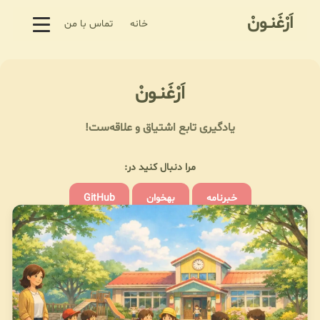
اَرْغَنـونْ
خانه
تماس با من
اَرْغَنـونْ
یادگیری تابع اشتیاق و علاقه‌ست!
مرا دنبال کنید در:
خبرنامه
بهخوان
GitHub