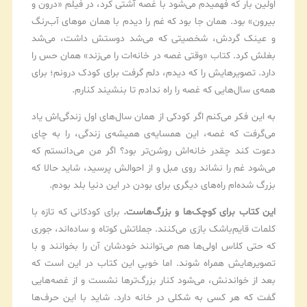
اولین بار که فهمیدم می‌شود با غصه آشتی کرد، در فیلم «درون و
بیرون» بود. همان جا بود که غم را دیدم با همان موهای آب‌رنگ
و عینک گردش، شخصیتی که می‌شد دوستش داشت، می‌شد
بغلش کرد. کتاب «وقتی غصه در خانه‌ات را می‌زند» همان حس را
دارد. تصویرهایش را که دیدم، دلم گرفت برای کودک درونم؛ برای
همه‌ی سال‌هایی که غصه را راه ندادم تا بنشیند کنارم.
به این فکر می‌کنم اگر کودکی از همان سال‌های اول زندگی‌اش یاد
می‌گرفت که غصه، این همسایه‌ی همیشه‌ی زندگی، را به چای
دعوت کند چقدر خانه‌اش روشن‌تر بود؟ اگر من می‌دانستم که
می‌شود غم را نشاند روی مبل و از احوالش پرسید، شاید حالا که
بزرگ شده‌ام راه‌های دیگری برای بودن در این دنیا بلد بودم.
این کتاب برای کوچک‌ها و بزرگ‌هاست.
برای کودکانی که تازه با
کلمات قایم‌باشک بازی می‌کنند. جملاتش کوتاه و ساده‌اند، جوری
که حتی کلاس اولی‌ها هم می‌توانند خودشان آن را بخوانند و با
تصویرهایش همراه شوند. اما خوبیِ این کتاب در این است که
بعد از خواندنش، می‌شود کنار بزرگ‌ترها نشست و از غصه‌هایی
گفت که هر کسی به شکلی در خانه دارد. شاید با این حرف‌ها