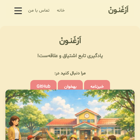
اَرْغَنـونْ
خانه
تماس با من
اَرْغَنـونْ
یادگیری تابع اشتیاق و علاقه‌ست!
مرا دنبال کنید در:
خبرنامه
بهخوان
GitHub