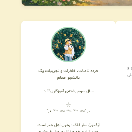
 و
خرده تاملات، خاطرات و تجربیات یک
لی
دانشجو_معلم
سال سوم رشته‌ی آموزگاری♡~
𓇼
⋆.˚𓆝 𓆟 𓆞 𓆝 𓆟 ⋆.˚
اَرْغَنـونْ ساز فلک؛ رهزن اهل هنر است
چون از این غصه ننالیم چرا نخروشیم