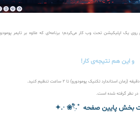
م روی یک اپلیکیشن تحت وب کار می‌کردم؛ برنامه‌ای که علاوه بر تایمر پومودور
و این هم نتیجه‌ی کار!