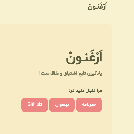
اَرْغَنـونْ
اَرْغَنـونْ
یادگیری تابع اشتیاق و علاقه‌ست!
مرا دنبال کنید در:
خبرنامه
بهخوان
GitHub