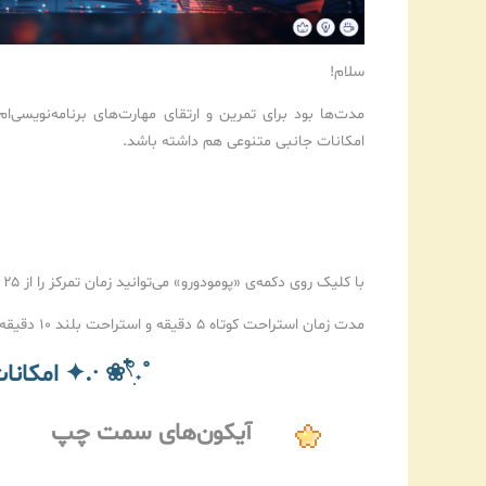
سلام!
مدت‌ها بود برای تمرین و ارتقای مهارت‌های برنامه‌نویسی‌ا
امکانات جانبی متنوعی هم داشته باشد.
با کلیک روی دکمه‌ی «پومودورو» می‌توانید زمان تمرکز را از ۲۵ دقیقه (زمان استاندارد تکنیک پومودورو) تا ۲ ساعت تنظیم کنید.
مدت زمان استراحت کوتاه ۵ دقیقه و استراحت بلند ۱۰ دقیقه در نظر گرفته شده است.
˚˖𓍢ִ໋❀ ·.✦ امکانات بخش پایین صفحه ˚˖𓍢ִ໋❀ ·.✦
آیکون‌های سمت چپ